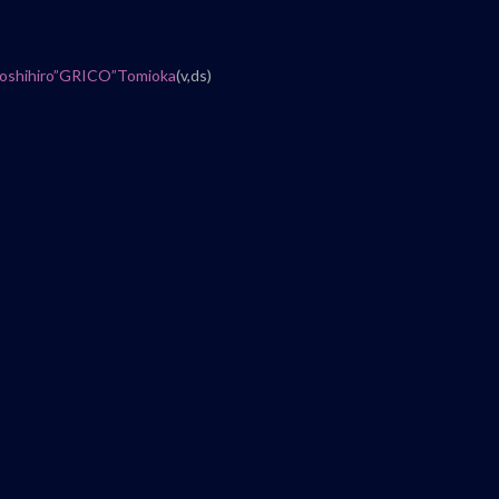
oshihiro”GRICO”Tomioka
(v,ds)