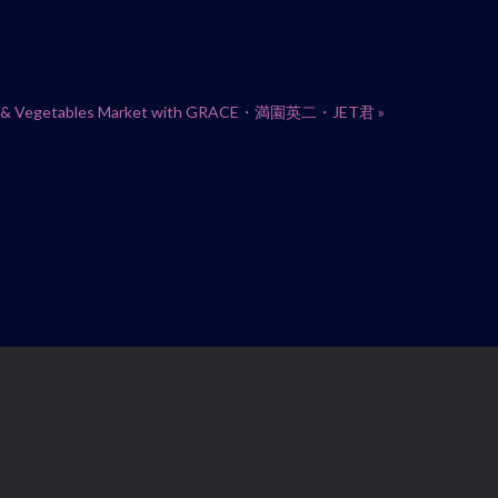
ht & Vegetables Market with GRACE・満園英二・JET君
»