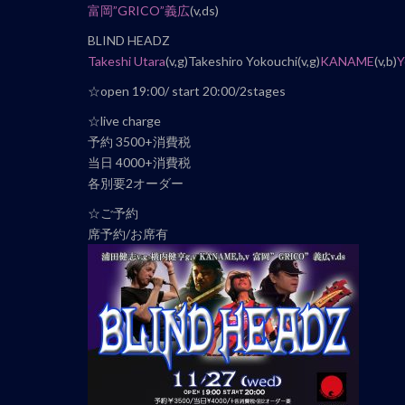
ナ
富岡”GRICO”義広
(v,ds)
ビ
BLIND HEADZ
ゲ
Takeshi Utara
(v,g)Takeshiro Yokouchi(v,g)
KANAME
(v,b)
Y
ー
☆open 19:00/ start 20:00/2stages
シ
ョ
☆live charge
ン
予約 3500+消費税
当日 4000+消費税
各別要2オーダー
☆ご予約
席予約/お席有