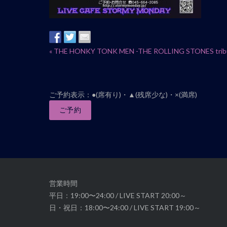
イ
«
THE HONKY TONK MEN -THE ROLLING STONES tribut
ベ
ン
ト
ご予約表示：●(席有り)・▲(残席少な)・×(満席)
ナ
ご予約
ビ
ゲ
ー
シ
ョ
ン
営業時間
平日：19:00〜24:00 / LIVE START 20:00～
日・祝日：18:00〜24:00 / LIVE START 19:00～