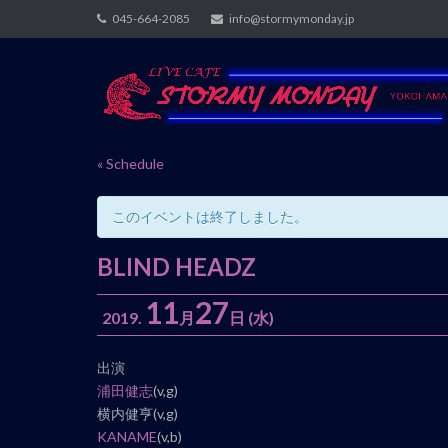
Skip
045-664-2085
info@stormymonday.jp
to
content
« Schedule
このイベントは終了しました。
BLIND HEADZ
11
27
2019.
月
日
(水)
イ
出演
ベ
浦田健志
(v,g)
ン
横内健亨(v,g)
ト
KANAME
(v,b)