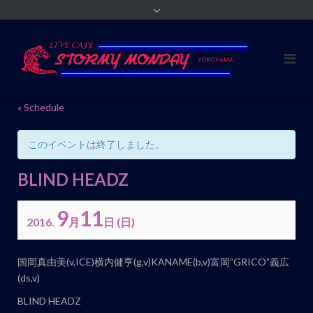
« Schedule
このイベントは終了しました。
BLIND HEADZ
9
11
2016.
月
日
(日)
イ
国岡真由美(v,ICE)横内健亨(g,v)KANAME(b,v)富岡”GRICO”義広
ベ
(ds,v)
ン
BLIND HEADZ