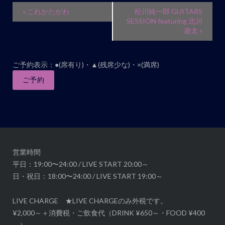
イ
«
これかたがわ
松川純一郎 GUITARS
ベ
SESSION featuring 北川
遊太
»
ン
ト
ナ
ご予約表示：●(席有り)・▲(残席少な)・×(満席)
ビ
ご予約
ゲ
ー
シ
ョ
ン
営業時間
平日：19:00〜24:00 / LIVE START 20:00～
日・祝日：18:00〜24:00 / LIVE START 19:00～
LIVE CHARGE ★LIVE CHARGEのみ外税です。
¥2,000～＋消費税・ご飲食代（DRINK ¥650～・FOOD ¥400
～）