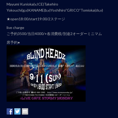
ト
Mayumi Kunioka(v,ICE)Takehiro
ナ
Yokouchi(g,v)KANAME(b,v)Yoshihiro”GRICO”Tomioka(ds,v)
ビ
★open18:00/start19:00/2ステージ
ゲ
live charge
ー
ご予約3500/当日4000/+各消費税/別途2オーダーミニマム
シ
ョ
席予約●
ン