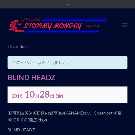
« Schedule
このイベントは終了しました。
BLIND HEADZ
10
28
2016.
月
日
(金)
イ
国岡真由美(v,ICE)横内健亨(g,v)KANAME(b,v、CosaNostra)富
ベ
岡”GRICO”義広(ds,v)
ン
BLIND HEADZ