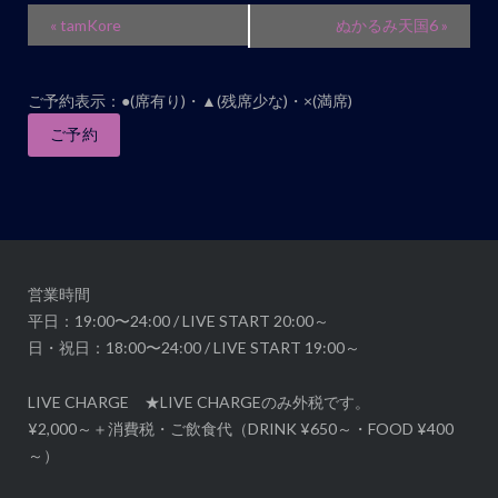
イ
«
tamKore
ぬかるみ天国6
»
ベ
ン
ご予約表示：●(席有り)・▲(残席少な)・×(満席)
ト
ナ
ご予約
ビ
ゲ
ー
シ
ョ
営業時間
ン
平日：19:00〜24:00 / LIVE START 20:00～
日・祝日：18:00〜24:00 / LIVE START 19:00～
LIVE CHARGE ★LIVE CHARGEのみ外税です。
¥2,000～＋消費税・ご飲食代（DRINK ¥650～・FOOD ¥400
～）