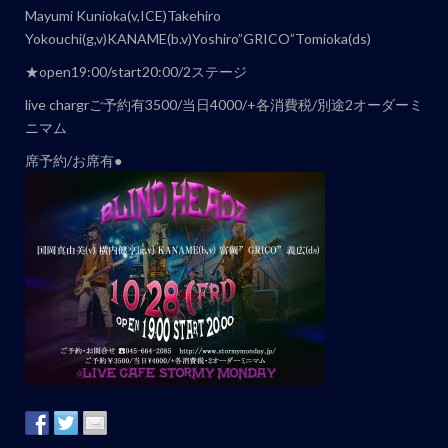
ト
Mayumi Kunioka(v,ICE)Takehiro
ナ
Yokouchi(g,v)KANAME(b.v)Yoshiro”GRICO”Tomioka(ds)
ビ
★open19:00/start20:00/2ステージ
ゲ
live chargrご予約有3500/当日4000/+各消費税/別途2オーダーミ
ー
ニマム
シ
ョ
席予約/お席有●
ン