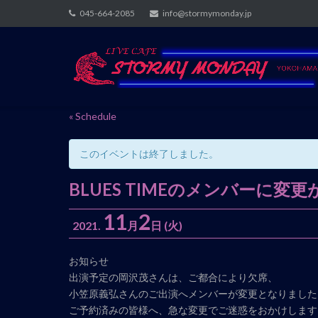
Skip
045-664-2085
info@stormymonday.jp
to
content
« Schedule
このイベントは終了しました。
BLUES TIMEのメンバーに変
11
2
2021.
月
日
(火)
イ
お知らせ
ベ
出演予定の岡沢茂さんは、ご都合により欠席、
ン
小笠原義弘さんのご出演へメンバーが変更となりました
ト
ご予約済みの皆様へ、急な変更でご迷惑をおかけします