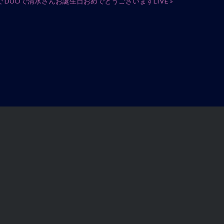
 DUOで清水さんお誕生日おめでとうございますLIVE
»