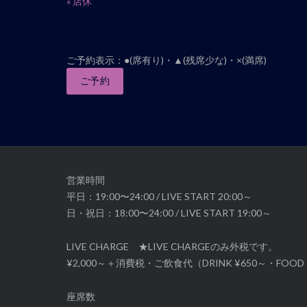
イ
«
店休
ベ
ン
ト
ご予約表示：●(席有り)・▲(残席少な)・×(満席)
ナ
ご予約
ビ
ゲ
ー
シ
ョ
ン
営業時間
平日：19:00〜24:00 / LIVE START 20:00～
日・祝日：18:00〜24:00 / LIVE START 19:00～
LIVE CHARGE ★LIVE CHARGEのみ外税です。
¥2,000～＋消費税・ご飲食代（DRINK ¥650～・FOOD 
座席数