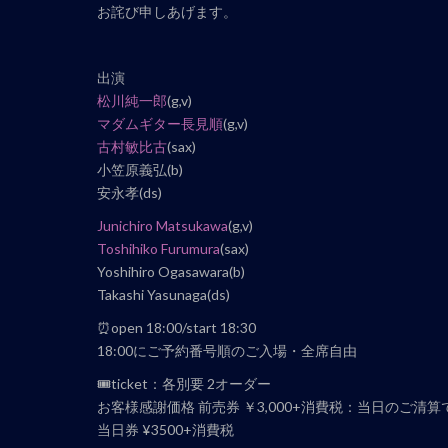
ナ
お詫び申しあげます。
ビ
ゲ
出演
ー
松川純一郎
(g,v)
シ
マダムギター長見順
(g,v)
ョ
古村敏比古
(sax)
ン
小笠原義弘(b)
安永孝(ds)
Junichiro Matsukawa
(g,v)
Toshihiko Furumura
(sax)
Yoshihiro Ogasawara(b)
Takashi Yasunaga(ds)
⏰open 18:00/start 18:30
18:00にご予約番号順のご入場・全席自由
🎟ticket：各別要 2オーダー
お客様感謝価格 前売券 ￥3,000+消費税：当日のご清算
当日券 ¥3500+消費税