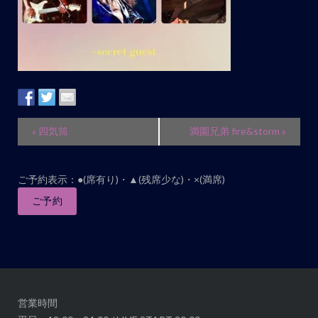
イ
«
四気筒
満園兄弟 fire&storm
»
ベ
ン
ご予約表示：●(席有り)・▲(残席少な)・×(満席)
ト
ナ
ご予約
ビ
ゲ
ー
シ
ョ
営業時間
ン