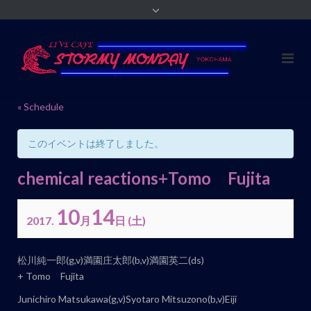
« Schedule
このイベントは終了しました。
chemical reactions+Tomo Fujita
10
14
2017.
月
日
(土)
イ
松川純一郎(g,v)満園庄太郎(b,v)満園英二(ds)
ベ
+ Tomo Fujita
ン
Junichiro Matsukawa(g,v)Syotaro Mitsuzono(b,v)Eiji