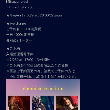
ト
Mitsuzono(ds)
ナ
+Tomo Fujita（ｇ）
ビ
★※open 19:00/start 20:00/2stages
ゲ
★live charge
ー
ご予約有 3500+消費税
シ
当日 4000+消費税
ョ
各別必2オーダー
ン
★ご予約
入場整理番号予約
※9/23(sat) 17:00～受付開始
※ご予約受付開始日のみ電話ご予約優先
※重複ご予約回避の為、複数でご予約の方は、
ご予約者様全員のお名前をお知らせ願います。