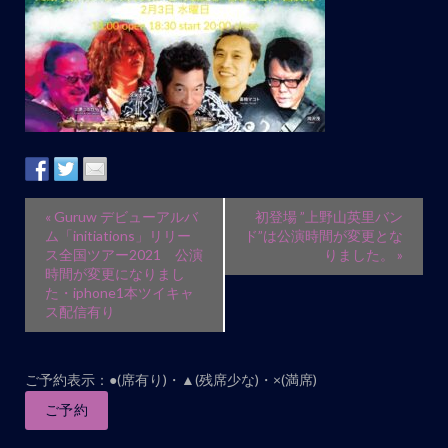
イ
«
Guruw デビューアルバ
初登場 ”上野山英里バン
ベ
ム「initiations」リリー
ド”は公演時間が変更とな
ス全国ツアー2021 公演
りました。
»
ン
時間が変更になりまし
ト
た・iphone1本ツイキャ
ス配信有り
ナ
ビ
ゲ
ご予約表示：●(席有り)・▲(残席少な)・×(満席)
ー
ご予約
シ