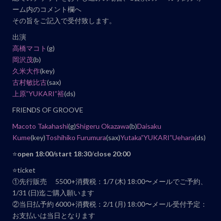
ーム内のコメント欄へ
ト
その旨をご記入で受付致します。
ナ
ビ
出演
高橋マコト
(g)
ゲ
岡沢茂
(b)
ー
久米大作
(key)
シ
古村敏比古
(sax)
ョ
上原”YUKARI”裕
(ds)
ン
FRIENDS OF GROOVE
Macoto Takahashi
(g)
Shigeru Okazawa
(b)
Daisaku
Kume
(key)
Toshihiko Furumura
(sax)
Yutaka”YUKARI”Uehara
(ds)
⭐️
open 18:00/start 18:30
/
close 20:00
⭐️ticket
①先行販売 5500+消費税：1/7 (木) 18:00〜メールでご予約、
1/31 (日)迄ご購入願います
②当日払予約 6000+消費税：2/1 (月) 18:00〜メール受付予定：
お支払いは当日となります