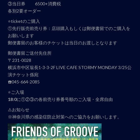
③当日券 6500+消費税
各別2要オーダー
⭐️ticketのご購入
①先行販売前売り券：店頭購入もしくは郵便書留でのご購入を
お願いします
郵便書留のお客様のチケットは当日のお渡しとなります
郵便書留ご送付先住所
〒231-0028
横浜市中区翁長1-3-3-2F LIVE CAFE STORMY MONDAY 3/25公
演チケット係宛
☎️045-664-2085
⭐️ご入場
18:0
に①②③の各前売り券番号順のご入場・全席自由
⚠️お知らせ
※神奈川県の感染症防止対策へのご協力をお願いします。