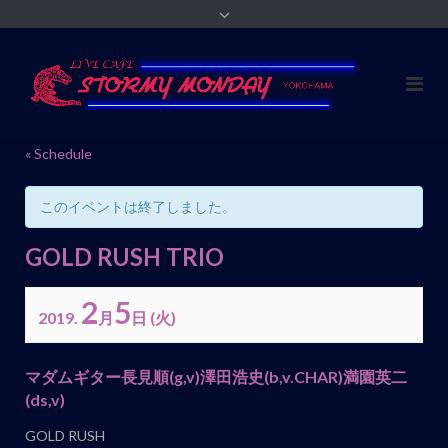
« Schedule
このイベントは終了しました。
GOLD RUSH TRIO
2
5
2019.
月
日
(火)
イ
マダムギター長見順
(g,v)
澤田浩史
(b,v.CHAR)
満園英二
ベ
(ds,v)
ン
GOLD RUSH