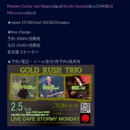
ト
Madam Guitar Jun Nagami
(g,v)
Hiroshi Sawada
(b,v,CHAR)
Eiji
ナ
Mitsuzono
(ds,v)
ビ
★open 19:00/start 20:00/2stages
ゲ
ー
★live charge
シ
予約 3000+消費税
当日 3500+消費税
ョ
各別要 2オーダー
ン
★予約/電話・メール受付/席予約/残席有