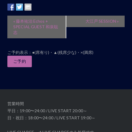
イ
«
藤本祐治 Echos +
大江戸 SESSION
»
ベ
SPECIAL GUEST 和泉聡
志
ン
ト
ナ
ご予約表示：●(席有り)・▲(残席少な)・×(満席)
ビ
ご予約
ゲ
ー
シ
ョ
ン
営業時間
平日：19:00〜24:00 / LIVE START 20:00～
日・祝日：18:00〜24:00 / LIVE START 19:00～