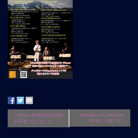
イ
«
PENGUIN 開場開演時間
FRIENDS OF GROOVE
ベ
18:00ご入場です
»
が変更になりました
ン
ト