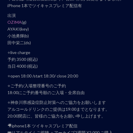
ベ
iPhone 1本でツイキャスプレミア配信有
ン
出演
ト
OZIMA
(g)
ナ
AYAKI(key)
ビ
小池勇輝(b)
田中栄二(ds)
ゲ
ー
⭐️live charge
予約 3500 (税込)
シ
当日 4000 (税込)
ョ
ン
⭐️open 18:00 /start 18:30/ close 20:00
⭐️ご予約/入場整理番号のご予約
18:00にご予約番号順のご入場・全席自由
⭐️神奈川県感染症防止対策へのご協力をお願いします
アルコールドリンクのご提供は19:00までとなります。
20:00閉店に、皆様のご協力をお願い申し上げます。
🎥iphone1本 ツイキャスプレミア配信
🎟リアルタイムご視聴 ＋アーカイブ2週間 ¥2,000 ご購入→