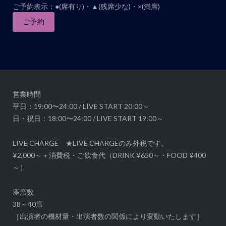
ご予約表示：●(席有り)・▲(残席少な)・×(満席)
ナ
ご予約
ビ
ゲ
ー
シ
ョ
ン
営業時間
平日：19:00〜24:00 / LIVE START 20:00～
日・祝日：18:00〜24:00 / LIVE START 19:00～
LIVE CHARGE ★LIVE CHARGEのみ外税です。
¥2,000～＋消費税・ご飲食代（DRINK ¥650～・FOOD ¥400
～）
座席数
38～40席
［出演者の機材量・出演者数の関係により変動いたします］