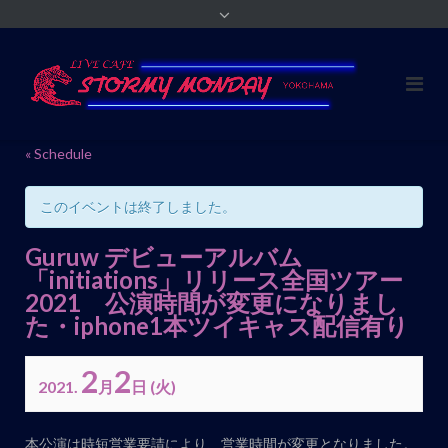
« Schedule
このイベントは終了しました。
Guruw デビューアルバム
「initiations」リリース全国ツアー
2021 公演時間が変更になりまし
た・iphone1本ツイキャス配信有り
2
2
2021.
月
日
(火)
イ
本公演は時短営業要請により、営業時間が変更となりました。