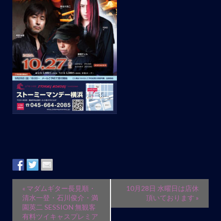
イ
«
マダムギター長見順・
10月28日 水曜日は店休
ベ
清水一登・石川俊介・満
頂いております
»
園英二 SESSION 無観客
ン
有料ツイキャスプレミア