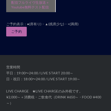
ト
配信フルライヴ生放送＋
Youtube無料テスト配信
ナ
ビ
ゲ
ご予約表示：●(席有り)・▲(残席少な)・×(満席)
ー
ご予約
シ
ョ
ン
営業時間
平日：19:00〜24:00 / LIVE START 20:00～
日・祝日：18:00〜24:00 / LIVE START 19:00～
LIVE CHARGE ★LIVE CHARGEのみ外税です。
¥2,000～＋消費税・ご飲食代（DRINK ¥650～・FOOD ¥400
～）