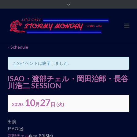
« Schedule
このイベントは終了しました。
ISAO・渡部チェル・岡田治郎・長谷
川浩二 SESSION
10
27
2020.
月
日
(火)
イ
出演
ベ
ISAO(g)
ン
渡部チェル
(key, PRISM)