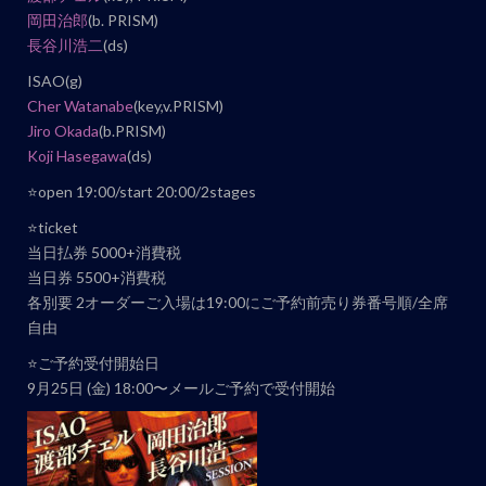
岡田治郎
(b. PRISM)
ト
長谷川浩二
(ds)
ナ
ビ
ISAO(g)
Cher Watanabe
(key,v.PRISM)
ゲ
Jiro Okada
(b.PRISM)
ー
Koji Hasegawa
(ds)
シ
⭐️open 19:00/start 20:00/2stages
ョ
ン
⭐️ticket
当日払券 5000+消費税
当日券 5500+消費税
各別要 2オーダーご入場は19:00にご予約前売り券番号順/全席
自由
⭐️ご予約受付開始日
9月25日 (金) 18:00〜メールご予約で受付開始