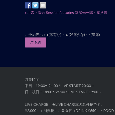
イ
«
小森・晋吾 Session featuring 室屋光一郎・養父貴
ベ
ン
ト
ご予約表示：●(席有り)・▲(残席少な)・×(満席)
ナ
ご予約
ビ
ゲ
ー
シ
ョ
ン
営業時間
平日：19:00〜24:00 / LIVE START 20:00～
日・祝日：18:00〜24:00 / LIVE START 19:00～
LIVE CHARGE ★LIVE CHARGEのみ外税です。
¥2,000～＋消費税・ご飲食代（DRINK ¥650～・FOOD 