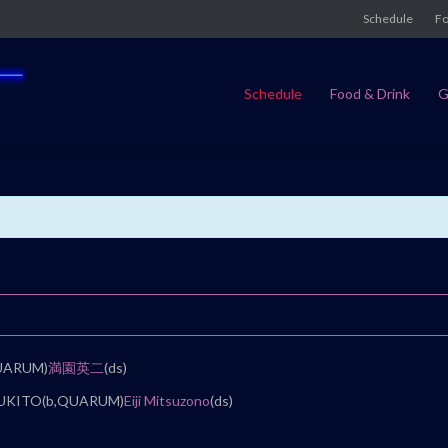
Schedule
Fo
Schedule
Food & Drink
G
QUARUM)
満園英二
(ds)
y)YUKITO(b,QUARUM)
Eiji Mitsuzono
(ds)