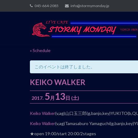
Skip
045-664-2085
info@stormymonday.jp
to
content
« Schedule
このイベントは終了しました。
KEIKO WALKER
5
13
2017.
月
日
(土)
イ
Keiko Walker
(v,ag)山口玉三郎(g,banjo,key)YUKITO(b,
ベ
Keiko Walker
(v,ag)Tamasaburo Yamaguchi(g,banjo,ke
ン
★open 19:00/start 20:00/2stages
ト