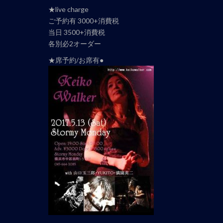
ナ
★live charge
ビ
ご予約有 3000+消費税
ゲ
当日 3500+消費税
ー
各別必2オーダー
シ
★席予約/お席有●
ョ
ン