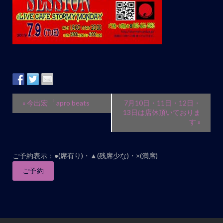
イ
«
今出宏゜ apro beats
7月10日・11日・12日・
ベ
13日は店休頂いておりま
す
»
ン
ト
ナ
ご予約表示：●(席有り)・▲(残席少な)・×(満席)
ビ
ご予約
ゲ
ー
シ
ョ