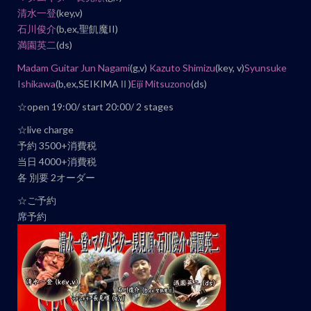
ン
清水一登
(key,v)
石川俊介
(b,ex,聖飢魔II)
ト
満園英二
(ds)
ナ
ビ
Madam Guitar Jun Nagami
(g,v)
Kazuto Shimizu
(key, v)
Syunsuke
Ishikawa
(b,ex,SEIKIMAⅡ)
Eiji Mitsuzono
(ds)
ゲ
ー
☆open 19:00/ start 20:00/ 2 stages
シ
☆live charge
ョ
予約 3500+消費税
ン
当日 4000+消費税
各 別要 2オーダー
☆ご予約
席予約