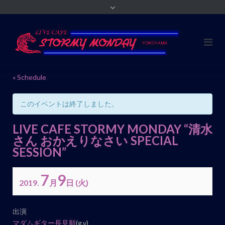
« Schedule
このイベントは終了しました。
LIVE CAFE STORMY MONDAY “清水
さん おかえりなさい SPECIAL
SESSION”
7
9
2019.
月
日
(火)
イ
出演
ベ
マダムギター長見順
(g,v)