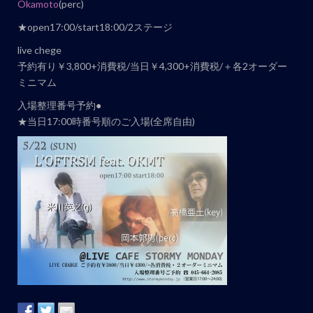
ト
Okamoto
(perc)
ナ
★open17:00/start18:00/2ステージ
ビ
live chege
ゲ
予約有り￥3,800+消費税/当日￥4,300+消費税/＋各2オーダー
ー
ミニマム
シ
入場整理番号予約●
ョ
★当日17:00時番号順のご入場(全席自由)
ン