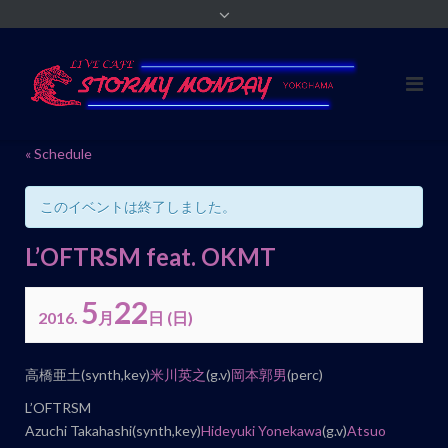
« Schedule
このイベントは終了しました。
L’OFTRSM feat. OKMT
5
22
2016.
月
日
(日)
イ
高橋亜土(synth,key)
米川英之
(g.v)
岡本郭男
(perc)
ベ
L’OFTRSM
ン
Azuchi Takahashi(synth,key)
Hideyuki Yonekawa
(g.v)
Atsuo