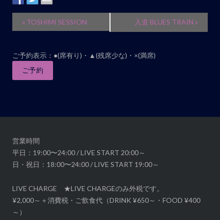
イ
«
TOSHIMI SESSION
入道 BLUES TRAIN
»
ベ
ン
ご予約表示：●(席有り)・▲(残席少な)・×(満席)
ト
ナ
ご予約
ビ
ゲ
ー
シ
ョ
営業時間
ン
平日：19:00〜24:00 / LIVE START 20:00～
日・祝日：18:00〜24:00 / LIVE START 19:00～
LIVE CHARGE ★LIVE CHARGEのみ外税です。
¥2,000～＋消費税・ご飲食代（DRINK ¥650～・FOOD ¥400
～）