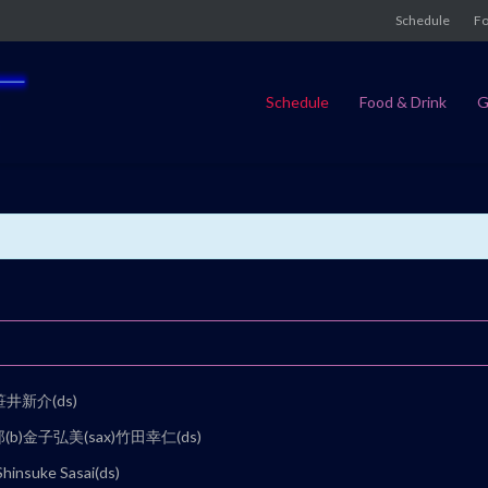
Schedule
Fo
Schedule
Food & Drink
G
笹井新介(ds)
(b)金子弘美(sax)竹田幸仁(ds)
hinsuke Sasai(ds)