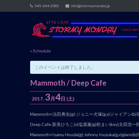
Skip
045-664-2085
info@stormymonday.jp
to
content
« Schedule
このイベントは終了しました。
Mammoth / Deep Cafe
3
4
2017.
月
日
(土)
イ
Mammoth+法田勇虫(g):ジョニー犬塚(g,v)ジャイアン(b)
ベ
Deep Cafe:新美ひろこ(v)塩屋薫(g)乾まい(key)太田浩一郎
ン
Mammoth+Isamu Houda(g):Johnny Inuzuka(g,v)giann(b)S
ト