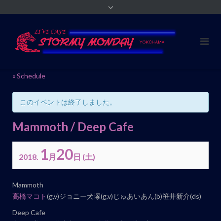
« Schedule
このイベントは終了しました。
Mammoth / Deep Cafe
1
20
2018.
月
日
(土)
イ
Mammoth
ベ
高橋マコト
(g,v)ジョニー犬塚(g,v)じゅあいあん(b)笹井新介(ds)
ン
Deep Cafe