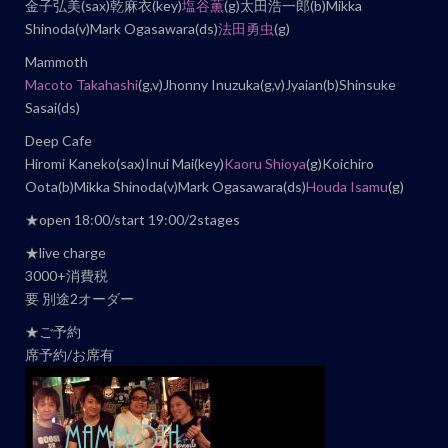
ト
金子弘美(sax)乾麻衣(key)
塩谷薫
(g)太田浩一郎(b)Mikka
ナ
Shinoda(v)Mark Ogasawara(ds)
法田勇虫
(g)
ビ
Mammoth
ゲ
Macoto Takahashi
(g,v)Jhonny Inuzuka(g,v)Jyaian(b)Shinsuke
ー
Sasai(ds)
シ
Deep Cafe
ョ
Hiromi Kaneko(sax)Inui Mai(key)
Kaoru Shioya
(g)Koichiro
ン
Oota(b)Mikka Shinoda(v)Mark Ogasawara(ds)
Houda Isamu
(g)
★open 18:00/start 19:00/2stages
★live charge
3000+消費税
要 別途2オーダー
★ご予約
席予約/お席有