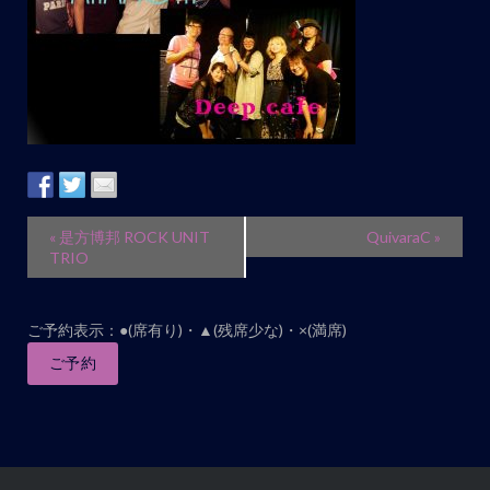
イ
«
是方博邦 ROCK UNIT
QuivaraC
»
ベ
TRIO
ン
ト
ご予約表示：●(席有り)・▲(残席少な)・×(満席)
ナ
ご予約
ビ
ゲ
ー
シ