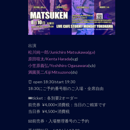
ナ
ビ
ゲ
ー
シ
ョ
ン
出演
松川純一郎/Junichiro Matsukawa
(g,v)
原田喧太
/
Kenta Harada
(v,g)
小笠原義弘/Yoshihiro Ogasawara
(v,b)
満園英二
/
Eiji Mitsuzono
(ds)
⏰ open 18:30/start 19:30
18:30にご予約番号順のご入場・全席自由
🎟ticket：各別要2オーダー
前売券 ¥4,000+消費税：当日のご精算です
当日券 ¥4,500+消費税
📧前売券・入場整理番号のご予約