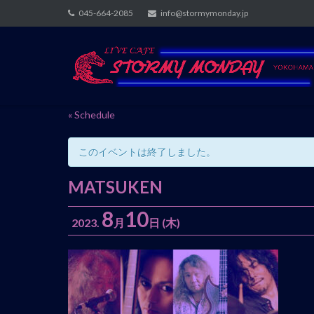
Skip
045-664-2085
info@stormymonday.jp
to
content
« Schedule
このイベントは終了しました。
MATSUKEN
8
10
2023.
月
日
(木)
イ
ベ
ン
ト