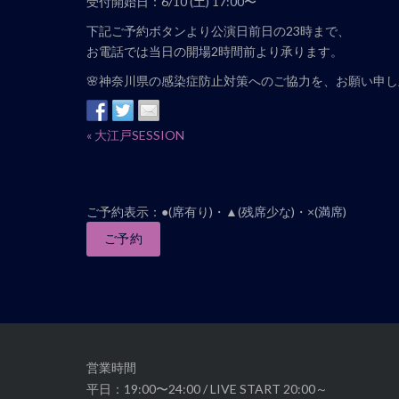
受付開始日：6/10 (土) 17:00〜
下記ご予約ボタンより公演日前日の23時まで、
お電話では当日の開場2時間前より承ります。
🌸神奈川県の感染症防止対策へのご協力を、お願い申
イ
«
大江戸SESSION
ベ
ン
ト
ご予約表示：●(席有り)・▲(残席少な)・×(満席)
ナ
ご予約
ビ
ゲ
ー
シ
ョ
ン
営業時間
平日：19:00〜24:00 / LIVE START 20:00～