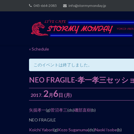
Skip
045-664-2085
info@stormymonday.jp
to
content
« Schedule
このイベントは終了しました。
NEO FRAGILE-孝一孝三セッシ
2
6
2017.
月
日
(月)
イ
矢掘孝一
(g)
菅沼孝三
(ds)
磯部直樹
(b)
ベ
NEO FRAGILE
ン
Koichi Yabori
(g)
Kozo Suganuma
(ds)
Naoki Isobe
(b)
ト