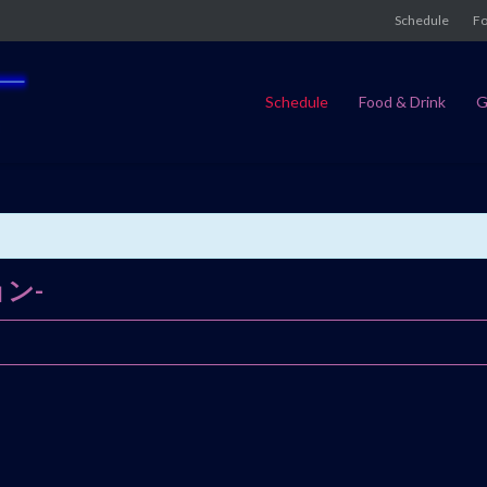
Schedule
Fo
Schedule
Food & Drink
G
ョン-