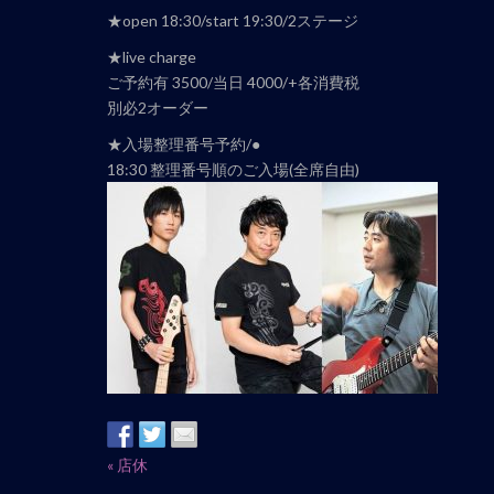
ナ
★open 18:30/start 19:30/2ステージ
ビ
★live charge
ゲ
ご予約有 3500/当日 4000/+各消費税
ー
別必2オーダー
シ
★入場整理番号予約/●
ョ
18:30 整理番号順のご入場(全席自由)
ン
イ
«
店休