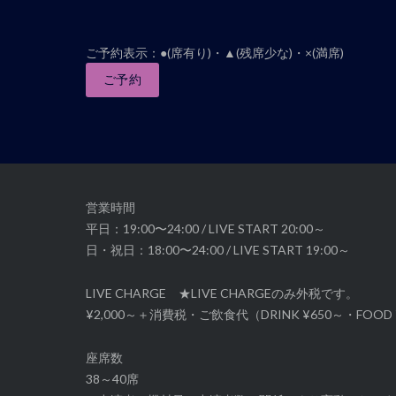
ベ
ン
ト
ご予約表示：●(席有り)・▲(残席少な)・×(満席)
ナ
ご予約
ビ
ゲ
ー
シ
ョ
ン
営業時間
平日：19:00〜24:00 / LIVE START 20:00～
日・祝日：18:00〜24:00 / LIVE START 19:00～
LIVE CHARGE ★LIVE CHARGEのみ外税です。
¥2,000～＋消費税・ご飲食代（DRINK ¥650～・FOOD 
座席数
38～40席