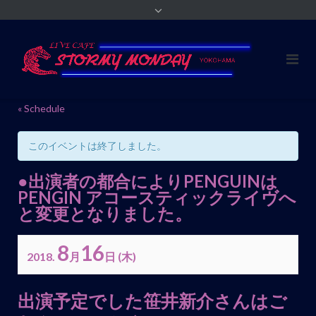
« Schedule
このイベントは終了しました。
●出演者の都合によりPENGUINは
PENGIN アコースティックライヴへ
と変更となりました。
8
16
2018.
月
日
(木)
イ
出演予定でした笹井新介さんはご
ベ