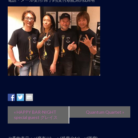
イ
«
HAPPY BAR-NIGHT
Quantum Quartet
»
ベ
special guest グレイス
ン
ト