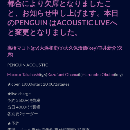
都合により欠席となりましたこ
ン
と、お知らせ申し上げます。本日
ト
ナ
のPENGUIN はACOUSTIC LIVEへ
ビ
と変更となりました。
ゲ
ー
高橋マコト
(g,v)
大浜和史
(b)
大久保治信
(key)
笹井新介
(欠
シ
席)
ョ
PENGUIN ACOUSTIC
ン
Macoto Takahashi
(g,v)
Kazufumi Ohama
(b)
Harunobu Okubo
(key)
★open 19:00/start 20:00/2stages
★live charge
予約 3500+消費税
当日 4000+消費税
各別要2オーダー
★予約
電話・メール受付/席予約(受付順配席)/残席有