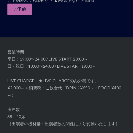
ご予約表示：●(席有り)・▲(残席少な)・×(満席)
ナ
ご予約
ビ
ゲ
ー
シ
ョ
ン
営業時間
平日：19:00〜24:00 / LIVE START 20:00～
日・祝日：18:00〜24:00 / LIVE START 19:00～
LIVE CHARGE ★LIVE CHARGEのみ外税です。
¥2,000～＋消費税・ご飲食代（DRINK ¥650～・FOOD ¥400
～）
座席数
38～40席
［出演者の機材量・出演者数の関係により変動いたします］