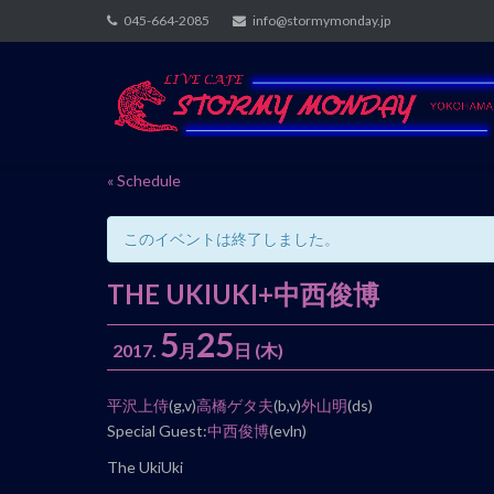
Skip
045-664-2085
info@stormymonday.jp
to
content
« Schedule
このイベントは終了しました。
THE UKIUKI+中西俊博
5
25
2017.
月
日
(木)
イ
平沢上侍
(g,v)
高橋ゲタ夫
(b,v)
外山明
(ds)
ベ
Special Guest:
中西俊博
(evln)
ン
The UkiUki
ト