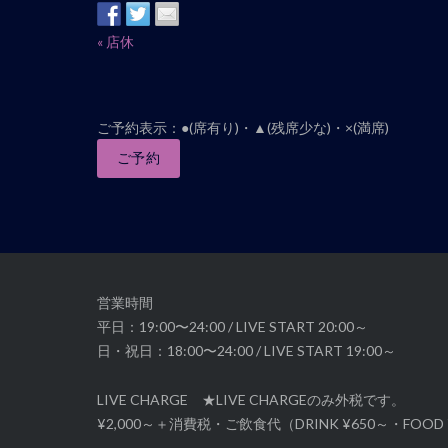
イ
«
店休
ベ
ン
ト
ご予約表示：●(席有り)・▲(残席少な)・×(満席)
ナ
ご予約
ビ
ゲ
ー
シ
ョ
ン
営業時間
平日：19:00〜24:00 / LIVE START 20:00～
日・祝日：18:00〜24:00 / LIVE START 19:00～
LIVE CHARGE ★LIVE CHARGEのみ外税です。
¥2,000～＋消費税・ご飲食代（DRINK ¥650～・FOOD 