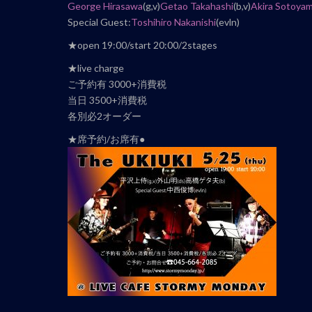
George Hirasawa
(g,v)
Getao Takahashi
(b,v)
Akira Sotoya
ナ
Special Guest:
Toshihiro Nakanishi
(evln)
ビ
ゲ
★open 19:00/start 20:00/2stages
ー
★live charge
シ
ご予約有 3000+消費税
ョ
当日 3500+消費税
ン
各別必2オーダー
★席予約/お席有●