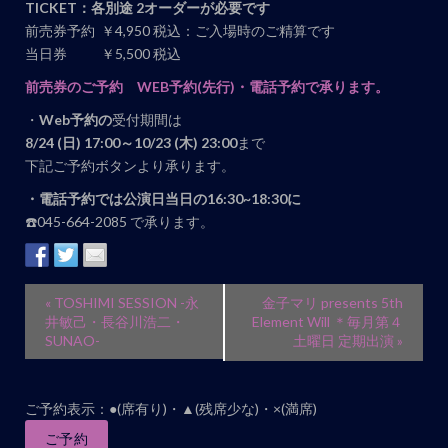
TICKET：各別途 2オーダーが必要です
前売券予約 ￥4,950 税込：ご入場時のご精算です
当日券 ￥5,500 税込
前売券のご予約 WEB予約(先行)・電話予約で
承ります。
・
Web予約の
受付期間は
8/24 (日) 17:00～10/23 (木) 23:00
まで
下記ご予約ボタンより承ります。
・電話予約では公演日当日の16:30~18:30に
☎️045-664-2085 で承ります。
イ
«
TOSHIMI SESSION -永
金子マリ presents 5th
ベ
井敏己・長谷川浩二・
Element Will ＊毎月第４
SUNAO-
土曜日 定期出演
»
ン
ト
ナ
ご予約表示：●(席有り)・▲(残席少な)・×(満席)
ビ
ご予約