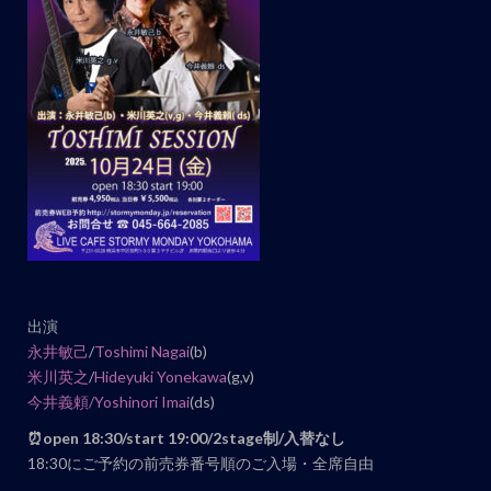
ト
ナ
ビ
ゲ
ー
シ
ョ
ン
出演
永井敏己
/
Toshimi Nagai
(b)
米川英之
/
Hideyuk
i Yonekawa
(g,v)
今井義頼/Yoshinori Imai
(ds)
⏰open 18:30/start 19:00/2stage制/入替なし
18:30にご予約の前売券番号順のご入場・全席自由