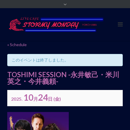
« Schedule
このイベントは終了しました。
TOSHIMI SESSION -永井敏己・米川
英之・今井義頼-
10
24
2025.
月
日
(金)
イ
ベ
ン