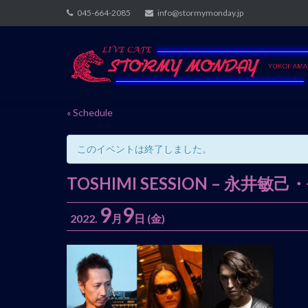
Skip
045-664-2085
info@stormymonday.jp
to
content
« Schedule
このイベントは終了しました。
TOSHIMI SESSION – 
9
9
2022.
月
日
(金)
イ
ベ
ン
ト