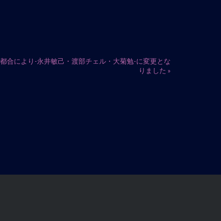
は出演者の都合により-永井敏己・渡部チェル・大菊勉-に変更とな
りました
»