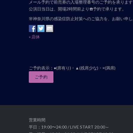
メール予約で前売券の入場整理番号のご予約を承ります
公演日当日は、開場2時間前より☎️予約で承ります。
🌸神奈川県の感染症防止対策へのご協力を、お願い申
イ
«
店休
ベ
ン
ト
ナ
ご予約表示：●(席有り)・▲(残席少な)・×(満席)
ビ
ご予約
ゲ
ー
シ
ョ
ン
営業時間
平日：19:00〜24:00 / LIVE START 20:00～