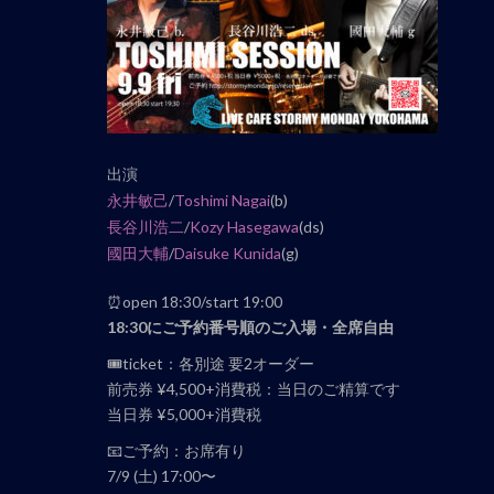
ナ
ビ
ゲ
ー
シ
ョ
ン
出演
永井敏己
/
Toshimi Nagai
(b)
長谷川浩二
/
Kozy Hasegawa
(ds)
國田大輔
/
Daisuke Kunida
(g)
⏰open 18:30/start 19:00
18:30にご予約番号順のご入場・全席自由
🎟ticket：各別途 要2オーダー
前売券 ¥4,500+消費税：当日のご精算です
当日券 ¥5,000+消費税
📧ご予約：お席有り
7/9 (土) 17:00〜