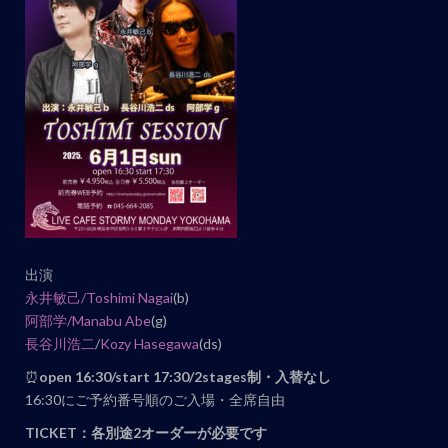
ト
ナ
ビ
ゲ
ー
シ
ョ
ン
出演
永井敏己/
Toshimi Nagai
(b)
阿
部学/
Manabu Abe
(g)
長谷川浩二
/
Kozy Hasegawa
(ds)
⏰
open 16
:30/start 17:30/2stages制・入替なし
16:30にご予約番号順のご入場・全席自由
TICKET：各別途2オーダーが必要です