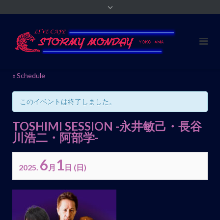
« Schedule
このイベントは終了しました。
TOSHIMI SESSION -永井敏己・長谷
川浩二・阿部学-
6
1
2025.
月
日
(日)
イ
ベ
ン