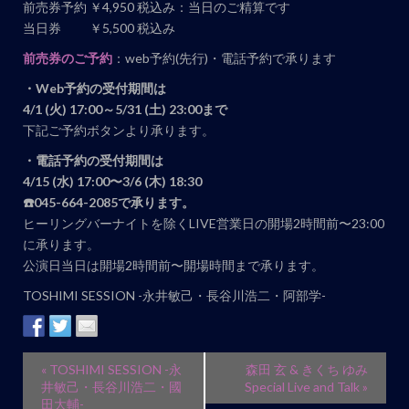
前売券予約 ￥4,950 税込み：当日のご精算です
当日券 ￥5,500 税込み
前売券のご予約
：web予約(先行)・電話予約で承ります
・Web予約の受付期間は
4/1 (火) 17:00～5/31 (土) 23:00まで
下記ご予約ボタンより承ります。
・電話予約の受付期間は
4/15 (水
) 17:00〜3/6 (木) 18:30
☎️045-664-2085で承ります。
ヒーリングバーナイトを除くLIVE営業日の開場2時間前〜23:00
に承ります。
公演日当日は開場2時間前〜開場時間まで承ります。
TOSHIMI SESSION -永井敏己・長谷川浩二・阿部学-
イ
«
TOSHIMI SESSION -永
森田 玄 & きくち ゆみ
ベ
井敏己・長谷川浩二・國
Special Live and Talk
»
田大輔-