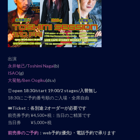
ト
ナ
ビ
ゲ
ー
シ
ョ
出演
ン
永井敏己
/
Toshimi Nagai
(b)
ISAO
(g)
大菊勉/Ben Oogiku
(ds.v)
⏰
open 18:30/start 19:00/2 stages/入替無し
18:30にご予約番号順のご入場・全席自由
🎟
Ticket：各別途 2オーダーが必要です
前売券予約 ¥4,500+税：当日のご精算です
当日券 ¥5,000+税
前売券のご予約
：web予約(優先)・電話予約で承ります