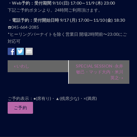
・Web予約：受付期間 9/10 (日) 17:00～11/9 (木) 23:00
下記ご予約ボタンより。24時間ご利用頂けます。
・電話予約：受付開始日時 9/17 (月) 17:00～11/10 (金) 18:30
☎️045-664-2085
*ヒーリングバーナイトを除く営業日 開場2時間前〜23:00にご
対応可
イ
«
いわし
SPECIAL SESSION -永井
ベ
敏己・マッド大内・米川
英之-
»
ン
ト
ナ
ご予約表示：●(席有り)・▲(残席少な)・×(満席)
ビ
ご予約
ゲ
ー
シ