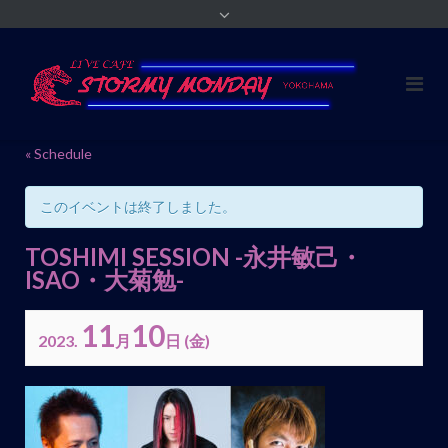
« Schedule
このイベントは終了しました。
TOSHIMI SESSION -永井敏己・
ISAO・大菊勉-
11
10
2023.
月
日
(金)
イ
ベ
ン