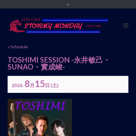
« Schedule
TOSHIMI SESSION -永井敏己・
SUNAO・實成峻-
8
15
2026.
月
日
(土)
イ
ベ
ン
ト
ナ