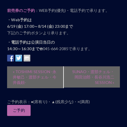
前売券のご予約
：WEB予約(優先)・電話予約で承ります。
・Web予約は
6
/19 (金) 17:00～8/14 (金) 23:00まで
下記のご予約ボタンより承ります。
・電話予約は公演日当日の
14:30～16:30まで
☎️045-664-2085で承ります。
イ
«
TOSHIMI SESSION -永
SUNAO・渡部チェル・
ベ
井敏己・渡部チェル・今
岡田治郎・長谷川浩二
井義頼-
SESSION
»
ン
ト
ナ
ご予約表示：●(席有り)・▲(残席少な)・×(満席)
ビ
ご予約
ゲ
ー