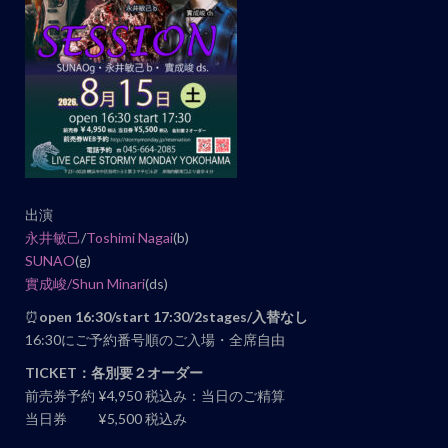
ビ
ゲ
ー
シ
ョ
ン
出演
永井敏己
/
Toshimi Nagai
(b)
SUNAO
(g)
實成峻/
Shun Minari
(ds)
⏰
open 16:30/start 17:30/2stages/入替なし
16:30にご予約番号順のご入場・全席自由
TICKET：各別要２オーダー
前売券予約 ¥4,950 税込み：当日のご精算
当日券 ¥5,500 税込み