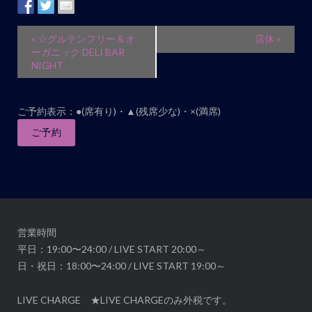
イ
«
☆グルテンフリー＆オ
店休
»
ベ
ーガニック DELI BAR
NIGHT
ン
ト
ナ
ご予約表示：●(席有り)・▲(残席少な)・×(満席)
ビ
ご予約
ゲ
ー
シ
ョ
ン
営業時間
平日：19:00〜24:00 / LIVE START 20:00～
日・祝日：18:00〜24:00 / LIVE START 19:00～
LIVE CHARGE ★LIVE CHARGEのみ外税です。