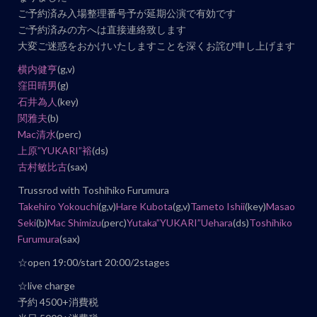
ン
ご予約済み入場整理番号予が延期公演で有効です
ご予約済みの方へは直接連絡致します
ト
大変ご迷惑をおかけいたしますことを深くお詫び申し上げます
ナ
ビ
横内健亨
(g,v)
窪田晴男
(g)
ゲ
石井為人
(key)
ー
関雅夫
(b)
シ
Mac清水
(perc)
ョ
上原”YUKARI”裕
(ds)
ン
古村敏比古
(sax)
Trussrod with Toshihiko Furumura
Takehiro Yokouchi
(g,v)
Hare Kubota
(g,v)
Tameto Ishii
(key)
Masao
Seki
(b)
Mac Shimizu
(perc)
Yutaka”YUKARI”Uehara
(ds)
Toshihiko
Furumura
(sax)
☆open 19:00/start 20:00/2stages
☆live charge
予約 4500+消費税