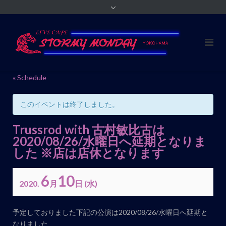
« Schedule
このイベントは終了しました。
Trussrod with 古村敏比古は
2020/08/26/水曜日へ延期となりま
した ※店は店休となります
6
10
2020.
月
日
(水)
イ
予定しておりました下記の公演は2020/08/26/水曜日へ延期と
ベ
なりました