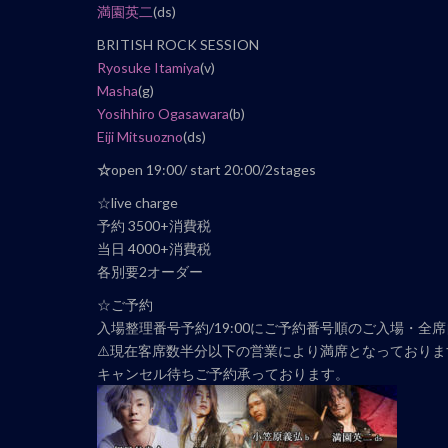
ナ
満園英二
(ds)
ビ
BRITISH ROCK SESSION
ゲ
Ryosuke Itamiya
(v)
ー
Masha
(g)
シ
Yosihhiro Ogasawara
(b)
ョ
Eiji Mitsuozno
(ds)
ン
☆
open 19:00/ start 20:00/2stages
☆live charge
予約 3500+消費税
当日 4000+消費税
各別要2オーダー
☆ご予約
入場整理番号予約/19:00にご予約番号順のご入場・全
⚠️現在客席数半分以下の営業により満席となっておりま
キャンセル待ちご予約承っております。