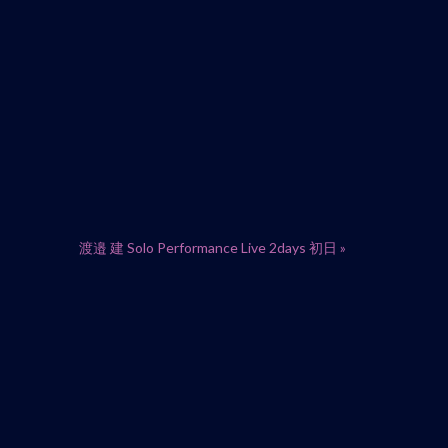
渡邉 建 Solo Performance Live 2days 初日
»