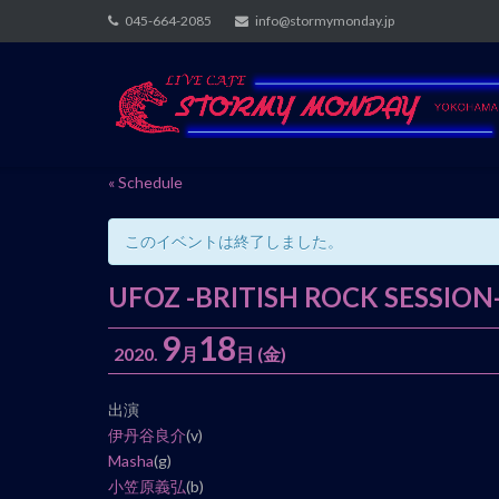
Skip
045-664-2085
info@stormymonday.jp
to
content
« Schedule
このイベントは終了しました。
UFOZ -BRITISH ROCK 
9
18
2020.
月
日
(金)
イ
出演
ベ
伊丹谷良介
(v)
ン
Masha
(g)
ト
小笠原義弘
(b)