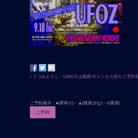
イ
«
うつみようこ・GRACEは満席/キャンセル待ちご予約
ベ
ン
ト
ご予約表示：●(席有り)・▲(残席少な)・×(満席)
ナ
ご予約
ビ
ゲ
ー
シ