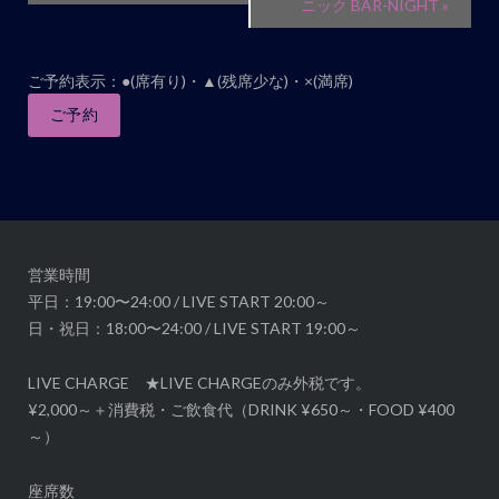
ベ
ニック BAR-NIGHT
»
ン
ト
ご予約表示：●(席有り)・▲(残席少な)・×(満席)
ナ
ご予約
ビ
ゲ
ー
シ
ョ
ン
営業時間
平日：19:00〜24:00 / LIVE START 20:00～
日・祝日：18:00〜24:00 / LIVE START 19:00～
LIVE CHARGE ★LIVE CHARGEのみ外税です。
¥2,000～＋消費税・ご飲食代（DRINK ¥650～・FOOD ¥400
～）
座席数