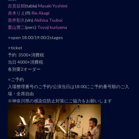
ベ
吉見征樹
(tabla)
Masaki Yoshimi
ン
赤木りえ
(fl)
Rie Akagi
壺井彰久
(vln)
Akihisa Tsuboi
ト
栗山豊二
(perc)
Toyoji kuriyama
ナ
ビ
⭐️open 18:00/19:00/2stages
ゲ
⭐️ticket
ー
予約 3500+消費税
当日 4000+消費税
シ
各別要2オーダー
ョ
ン
⭐️ご予約
入場整理番号のご予約/公演当日は18:00にご予約番号順のご入
場・全席自由
※神奈川県の感染症防止対策にご協力をお願いします