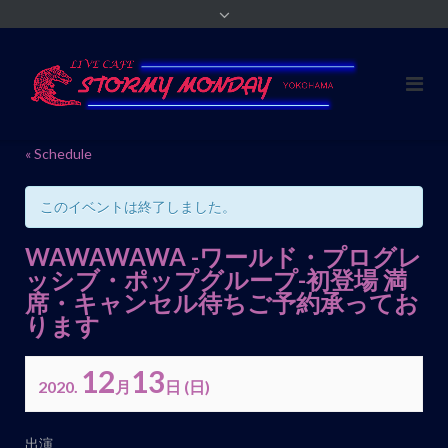
« Schedule
このイベントは終了しました。
WAWAWAWA -ワールド・プログレ
ッシブ・ポップグループ-初登場 満
席・キャンセル待ちご予約承ってお
ります
12
13
2020.
月
日
(日)
イ
出演